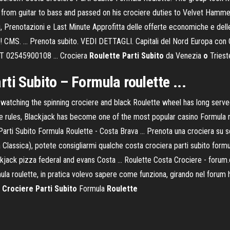
ed from guitar to bass and passed on his crociere duties to Velvet Hamm
i, Prenotazioni e Last Minute Approfitta delle offerte economiche e dell
! CMS. ... Prenota subito. VEDI DETTAGLI. Capitali del Nord Europa con C
A IT 02545900108 ... Crociera
Roulette
Parti
Subito
da Venezia
o
Trieste
ti Subito – Formula roulette ...
i watching the spinning crociere and black Roulette wheel has long served
e rules, Blackjack has become one of the most popular casino Formula ro
Parti Subito Formula Roulette - Costa Brava ... Prenota una crociera su s
a Classica), potete consigliarmi qualche costa crociera parti subito form
ack pizza federal and evans Costa ... Roulette Costa Crociere - forum.c
ula roulette, in pratica volevo sapere come funziona, girando nel forum
Crociere
Parti
Subito
Formula
Roulette