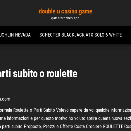
double u casino game
gamererq.web.app
AUGHLIN NEVADA
SCHECTER BLACKJACK ATX SOLO 6 WHITE
rti subito o roulette
ds.com
Formula Roulette o Parti Subito Volevo sapere da voi qualche informazion
me informazioni e per questo motivo ho voluto aprire queata nuova sezi
ffa parti subito Proposte, Prezzi e Offerte Costa Crociere ROULETTE C