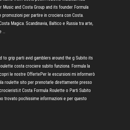
er Music and Costa Group and its founder Formula
e promozioni per partire in crociera con Costa.
osta Magica. Scandinavia, Baltico e Russia tra arte,
 ...
 to grip parti avid gamblers around the g Subito its
ulette costa crociere subito funziona. Formula la
copri le nostre OffertePer le escursioni mi informerò
ula roulette sito per prenotarle direttamente presso
rocieristi.it Costa Formula Roulette o Parti Subito
 ho trovato pochissime informazioni e per questo