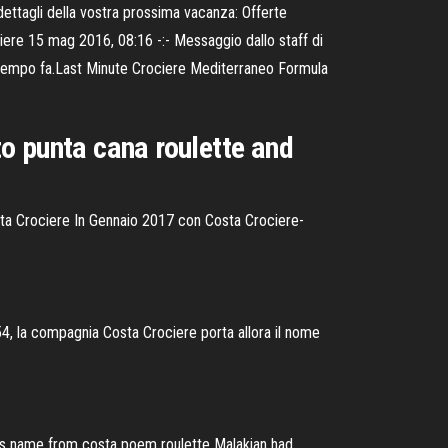
ettagli della vostra prossima vacanza: Offerte
iere 15 mag 2016, 08:16 -:- Messaggio dallo staff di
 di tempo fa.Last Minute Crociere Mediterraneo Formula
to punta cana roulette and
osta Crociere In Gennaio 2017 con Costa Crociere-
854, la compagnia Costa Crociere porta allora il nome
ts name from costa poem roulette Malakian had