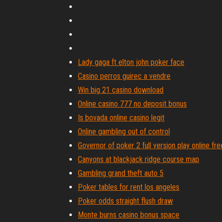
Lady gaga ft elton john poker face
Casino perros guirec a vendre
Win big 21 casino download
Online casino 777 no deposit bonus
Is bovada online casino legit
Online gambling out of control
Governor of poker 2 full version play online fre
Canyons at blackjack ridge course map
Gambling grand theft auto 5
Poker tables for rent los angeles
Poker odds straight flush draw
Monte burns casino bonus space