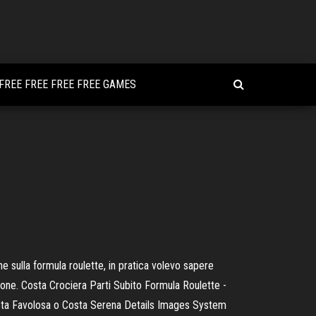
FREE FREE FREE FREE GAMES
e sulla formula roulette, in pratica volevo sapere
one. Costa Crociera Parti Subito Formula Roulette -
osta Favolosa o Costa Serena Details Images System