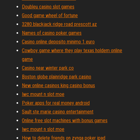
Doubleu casino slot games
Good game wheel of fortune
3280 blackjack ridge road prescott az
Names of casino poker games
Casino online deposito minimo 1 euro
Cowboy game where they play texas holdem online
game
Casino near winter park co
Boston globe plainridge park casino
New online casinos king casino bonus
Iwc mount n slot moe
Poker apps for real money android
Sault ste marie casino entertainment
Online free slot machines with bonus games
Iwc mount n slot moe
How to delete friends on zynga poker ipad